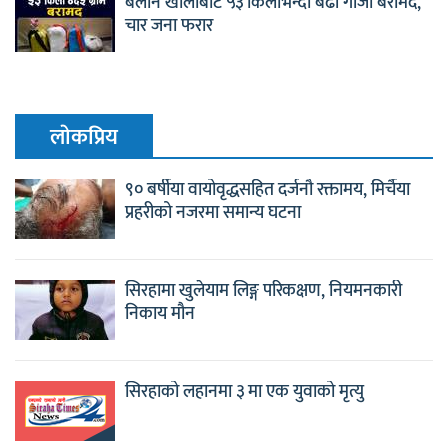
बलान खोलाबाट ५३ किलोभन्दा बढी गाँजा बरामद,
चार जना फरार
लाेकप्रिय
९० बर्षीया वायोवृद्धसहित दर्जनौ रक्तामय, मिर्चैया
प्रहरीको नजरमा समान्य घटना
सिरहामा खुलेयाम लिङ्ग परिकक्षण, नियमनकारी
निकाय मौन
सिरहाको लहानमा ३ मा एक युवाको मृत्यु