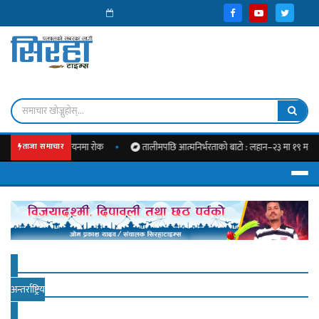
बजेट कार्यान्वयनमा रोक
तालीमपछि आत्मनिर्भरताको बाटो : लहान–२३ मा १९ महिलालाई नि
ताजा समाचार
अन्तर्राष्ट्रिय