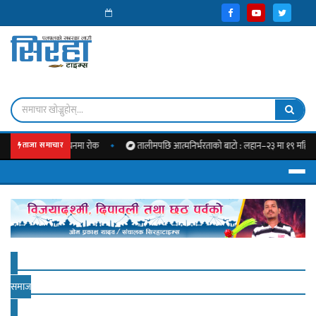
जेट कार्यान्वयनमा रोक
तालीमपछि आत्मनिर्भरताको बाटो : लहान–२३ मा १९ महिलालाई निः
ताजा समाचार
समाज