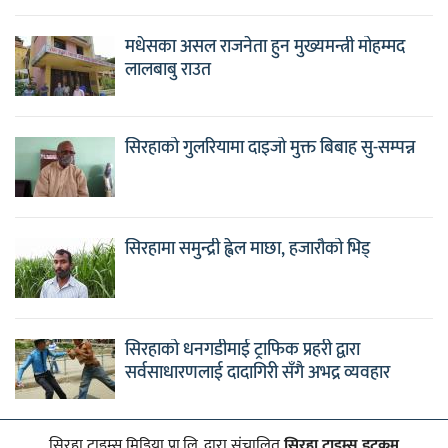
मधेसका असल राजनेता हुन मुख्यमन्त्री मोहम्मद
लालबाबु राउत
सिरहाको गुलरियामा दाइजो मुक्त बिबाह सु-सम्पन्न
सिरहामा समुन्द्री ह्वेल माछा, हजारौको भिड्
सिरहाको धनगडीमाई ट्राफिक प्रहरी द्वारा
सर्वसाधारणलाई दादागिरी सँगै अभद्र व्यवहार
सिरहा टाइम्स मिडिया प्रा.लि. द्वारा संचालित
सिरहा टाइम्स डटकम