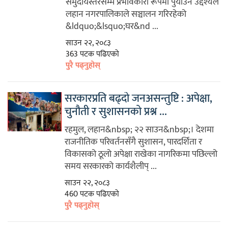
समुदायस्तरसम्म प्रभावकारी रूपमा पुर्याउने उद्देश्यले
लहान नगरपालिकाले सञ्चालन गरिरहेको
&ldquo;&lsquo;घर&nd ...
साउन २२, २०८३
363 पटक पढिएको
पुरै पढ्नुहोस्
सरकारप्रति बढ्दो जनअसन्तुष्टि : अपेक्षा,
चुनौती र सुशासनको प्रश्न ...
रहमुल, लहान&nbsp; २२ साउन&nbsp;। देशमा
राजनीतिक परिवर्तनसँगै सुशासन, पारदर्शिता र
विकासको ठूलो अपेक्षा राखेका नागरिकमा पछिल्लो
समय सरकारको कार्यशैलीप् ...
साउन २२, २०८३
460 पटक पढिएको
पुरै पढ्नुहोस्