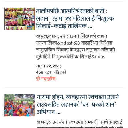
तालीमपछि आत्मनिर्भरताको बाटो :
लहान–२३ मा १९ महिलालाई निःशुल्क
सिलाई–कटाई तालिमक ...
रहमुल,लहान, २२ साउन । सिरहाको लहान
नगरपालिका&ndash;२३ गाढास्थित मिथिला
सामुदायिक सिकाइ केन्द्रद्वारा सञ्चालन गरिएको
दुईमहिने निःशुल्क बेसिक सिलाई&ndas ...
साउन २२, २०८३
458 पटक पढिएको
पुरै पढ्नुहोस्
नारामा होइन, व्यवहारमा स्वच्छता उतार्ने
लक्ष्यसहित लहानको ‘घर–घरको शान’
अभियान ...
लहान,साउन २२ । स्वच्छता सम्बन्धी जनचेतनालाई