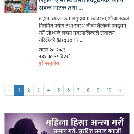
लहान–२ मा स्वच्छता प्रवद्र्धनका लागि
सडक नाटक तथा ...
लहान, साउन २०। समुदायमा स्वच्छता, शौचालयको
नियमित प्रयोग तथा स्वस्थ जीवनशैलीको प्रवद्र्धन
गर्ने उद्देश्यले लहान नगरपालिकाले सञ्चालन
गरिरहेको &lsquo;घर ...
साउन २०, २०८३
485 पटक पढिएको
पुरै पढ्नुहोस्
«
1
2
3
4
5
6
7
8
9
10
»