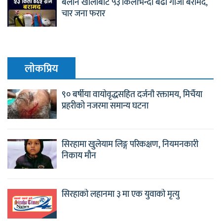
बलान खोलाबाट ५३ किलोभन्दा बढी गाँजा बरामद,
चार जना फरार
लाेकप्रिय
९० बर्षीया वायोवृद्धसहित दर्जनौ रक्तामय, मिर्चैया
प्रहरीको नजरमा समान्य घटना
सिरहामा खुलेयाम लिङ्ग परिकक्षण, नियमनकारी
निकाय मौन
सिरहाको लहानमा ३ मा एक युवाको मृत्यु