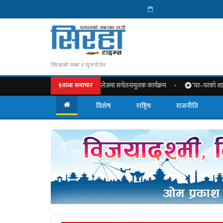
सिरहाको नम्बर १ न्यूज पोर्टल
को महत्त्वबारे नेशनल मेडिकल कलेजमा सचेतनामूलक कार्यक्रम
‘घर–घरको शान’ अभियान अन्त
ताजा समाचार
विशेष
राष्ट्रिय
राजनीति