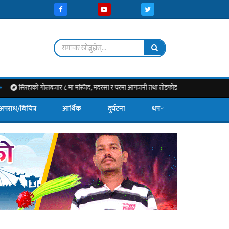
ाको गोलबजार ८ मा मस्जिद, मदरसा र घरमा आगजनी तथा तोडफोड भएको पीडितको दाबी, निष्पक्ष छानबिन 
अपराध/बिचित्र
आर्थिक
दुर्घटना
थप