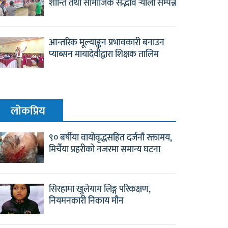
शान्ति तथा सामाजिक सद्भाव र्‍याली सम्पन्न
आन्तरिक मूल्याङ्कन प्रभावकारी बनाउन
प्याब्सन मायादेवीद्वारा शिक्षक तालिम
लाेकप्रिय
९० बर्षीया वायोवृद्धसहित दर्जनौ रक्तामय,
मिर्चैया प्रहरीको नजरमा समान्य घटना
सिरहामा खुलेयाम लिङ्ग परिकक्षण,
नियमनकारी निकाय मौन