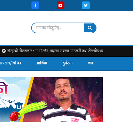
 गोलबजार ८ मा मस्जिद, मदरसा र घरमा आगजनी तथा तोडफोड भएको पीडितको दाबी, निष्पक्ष छानबिन र क
अपराध/बिचित्र
आर्थिक
दुर्घटना
थप