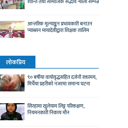
शान्ति तथा सामाजिक सद्भाव र्‍याली सम्पन्न
आन्तरिक मूल्याङ्कन प्रभावकारी बनाउन
प्याब्सन मायादेवीद्वारा शिक्षक तालिम
लाेकप्रिय
९० बर्षीया वायोवृद्धसहित दर्जनौ रक्तामय,
मिर्चैया प्रहरीको नजरमा समान्य घटना
सिरहामा खुलेयाम लिङ्ग परिकक्षण,
नियमनकारी निकाय मौन