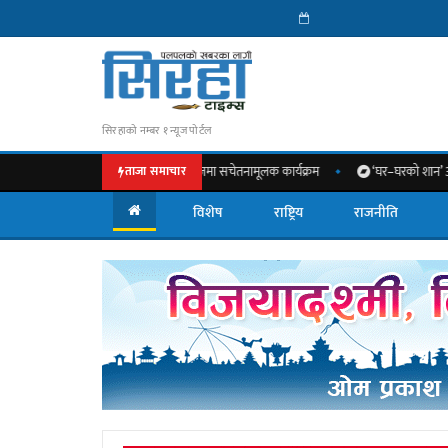
सिरहाको नम्बर १ न्यूज पोर्टल
 महत्त्वबारे नेशनल मेडिकल कलेजमा सचेतनामूलक कार्यक्रम
‘घर–घरको शान’ अभियान अन्तर्
ताजा समाचार
विशेष
राष्ट्रिय
राजनीति