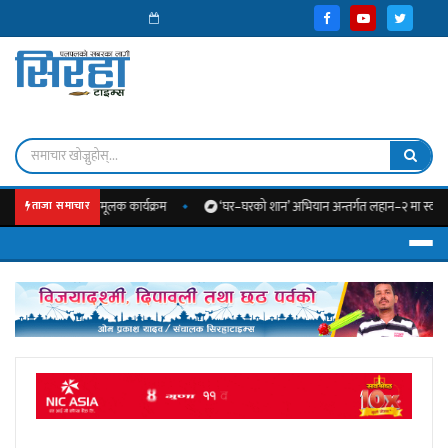
ा सचेतनामूलक कार्यक्रम
‘घर–घरको शान’ अभियान अन्तर्गत लहान–२ मा स्वच्छता प्रवद्र्धनक
ताजा समाचार