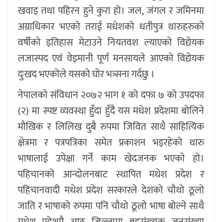
खवाइ तथा पहिरन हुने कुरा हो। जल, जंगल र जमिनमा
अग्राधिकार भएको तराई मधेशको धतीपुत्र थारुहरुको
वर्षीको इतिहास मेटाउने नियतवश ल्याएको विद्येयक
लजास्पद एवं वेइमानी पूर्ण मनसायले आए‌को विद्येयक
दुःखद भएकोले यसको घोर भत्र्सना गर्दछु ।
नेपालको संविधान २०७२ भाग १ को दफा ७ को उपदफा
(२) मा स्पष्ट व्यवस्था हुँदा हुँदै यस मधेश प्रदेशमा बोलिने
मौखिक र लिलिख दुबै रुपमा जिवित साथै साहित्यिक
क्षेत्रमा र पत्रपत्रिका समेत प्रकाशन भइरहेको थारु
भाषालाई उपेक्षा गर्ने काम खेदजनक भएको हो।
पहिचानको आन्दोलनबाट स्थापित मधेश प्रदेश र
पहिचानवादी मधेश प्रदेश सरकारले देशको चौथो ठूलो
जाति र भाषाको रुपमा पनि चौथो ठूलो भाषा बोल्ने साथै
मधेश प्रदेशमै आठ जिल्लामा बहुसंख्यक जनसंख्या