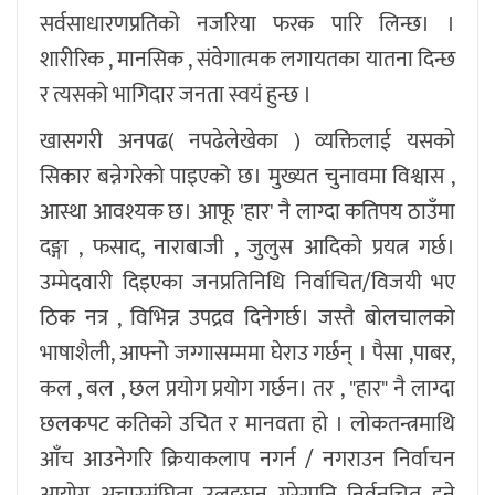
सर्वसाधारणप्रतिको नजरिया फरक पारि लिन्छ। ।
शारीरिक , मानसिक , संवेगात्मक लगायतका यातना दिन्छ
र त्यसको भागिदार जनता स्वयं हुन्छ ।
खासगरी अनपढ( नपढेलेखेका ) व्यक्तिलाई यसको
सिकार बन्नेगरेको पाइएको छ। मुख्यत चुनावमा विश्वास ,
आस्था आवश्यक छ। आफू 'हार' नै लाग्दा कतिपय ठाउँमा
दङ्गा , फसाद, नाराबाजी , जुलुस आदिको प्रयत्न गर्छ।
उम्मेदवारी दिइएका जनप्रतिनिधि निर्वाचित/विजयी भए
ठिक नत्र , विभिन्न उपद्रव दिनेगर्छ। जस्तै बोलचालको
भाषाशैली, आफ्नो जग्गासम्ममा घेराउ गर्छन् । पैसा ,पाबर,
कल , बल , छल प्रयोग प्रयोग गर्छन। तर , "हार" नै लाग्दा
छलकपट कतिको उचित र मानवता हो । लोकतन्त्रमाथि
आँच आउनेगरि क्रियाकलाप नगर्न / नगराउन निर्वाचन
आयोग अचारसंघिता उलङ्घन गरेरपनि निर्वनचित हुने