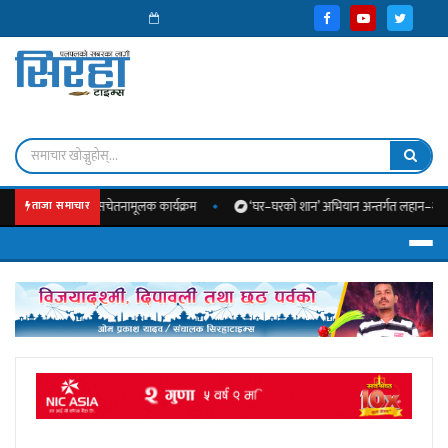
कल कलेजमा सचेतनामूलक कार्यक्रम
‘घर–घरको शान’ अभियान अन्तर्गत लहान–२ मा स्वच्छता प्
ताजा समाचार