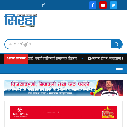
िःशुल्क सिलाई–कटाई तालिमको प्रमाणपत्र वितरण
नारामा होइन, व्यवहारमा स्वच्छता उतार्
ताजा समाचार