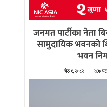
जनमत पार्टीका नेता बि
सामुदायिक भवनको शि
भवन निर
जेठ १, २०८२
९८७ पट