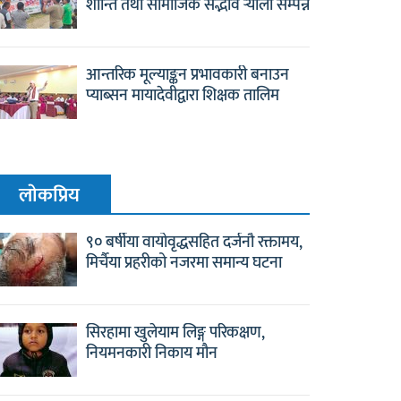
शान्ति तथा सामाजिक सद्भाव र्‍याली सम्पन्न
आन्तरिक मूल्याङ्कन प्रभावकारी बनाउन
प्याब्सन मायादेवीद्वारा शिक्षक तालिम
लाेकप्रिय
९० बर्षीया वायोवृद्धसहित दर्जनौ रक्तामय,
मिर्चैया प्रहरीको नजरमा समान्य घटना
सिरहामा खुलेयाम लिङ्ग परिकक्षण,
नियमनकारी निकाय मौन