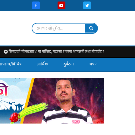
गोलबजार ८ मा मस्जिद, मदरसा र घरमा आगजनी तथा तोडफोड भएको पीडितको दाबी, निष्पक्ष छानबिन र क्
अपराध/बिचित्र
आर्थिक
दुर्घटना
थप