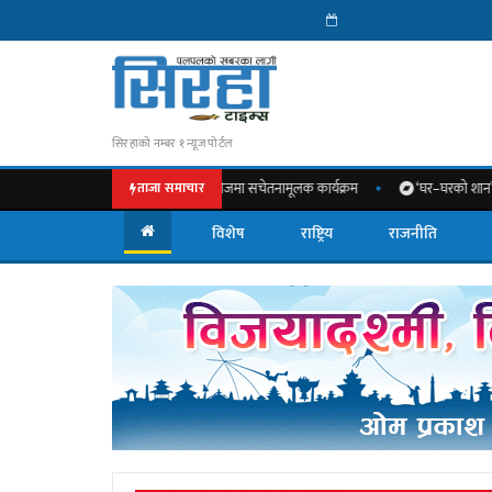
सिरहाको नम्बर १ न्यूज पोर्टल
हत्त्वबारे नेशनल मेडिकल कलेजमा सचेतनामूलक कार्यक्रम
‘घर–घरको शान’ अभियान अन्तर्गत
ताजा समाचार
विशेष
राष्ट्रिय
राजनीति