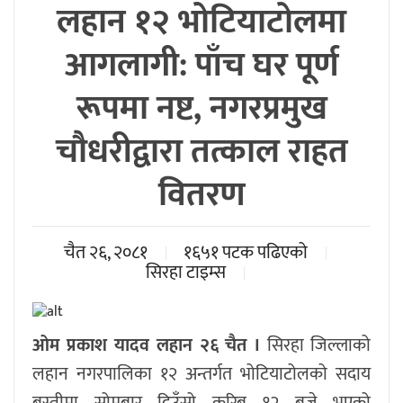
लहान १२ भोटियाटोलमा
आगलागी: पाँच घर पूर्ण
रूपमा नष्ट, नगरप्रमुख
चौधरीद्वारा तत्काल राहत
वितरण
चैत २६, २०८१
१६५१ पटक पढिएको
सिरहा टाइम्स
ओम प्रकाश यादव लहान २६ चैत ।
सिरहा जिल्लाको
लहान नगरपालिका १२ अन्तर्गत भोटियाटोलको सदाय
बस्तीमा सोमबार दिउँसो करिब १२ बजे भएको