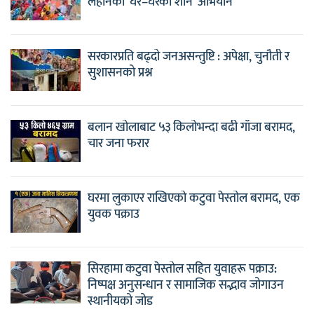
लहानको ‘घर–घरको शान’ अभियान
सरकारप्रति बढ्दो जनअसन्तुष्टि : अपेक्षा, चुनौती र
सुशासनको प्रश्न
बलान खोलाबाट ५३ किलोभन्दा बढी गाँजा बरामद,
चार जना फरार
घरमा लुकाएर राखिएको कटुवा पेस्तोल बरामद, एक
युवक पक्राउ
सिरहामा कटुवा पेस्तोल सहित युवाहरू पक्राउ:
निष्पक्ष अनुसन्धान र सामाजिक सद्भाव जोगाउन
स्थानीयको जोड