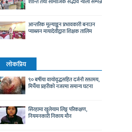
शान्ति तथा सामाजिक सद्भाव र्‍याली सम्पन्न
आन्तरिक मूल्याङ्कन प्रभावकारी बनाउन
प्याब्सन मायादेवीद्वारा शिक्षक तालिम
लाेकप्रिय
९० बर्षीया वायोवृद्धसहित दर्जनौ रक्तामय,
मिर्चैया प्रहरीको नजरमा समान्य घटना
सिरहामा खुलेयाम लिङ्ग परिकक्षण,
नियमनकारी निकाय मौन