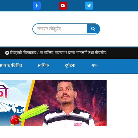
गोलबजार ८ मा मस्जिद, मदरसा र घरमा आगजनी तथा तोडफोड भएको पीडितको दाबी, निष्पक्ष छानबिन र क्
अपराध/बिचित्र
आर्थिक
दुर्घटना
थप