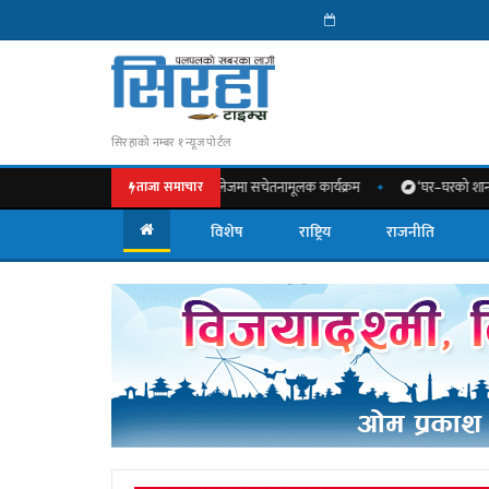
सिरहाको नम्बर १ न्यूज पोर्टल
महत्त्वबारे नेशनल मेडिकल कलेजमा सचेतनामूलक कार्यक्रम
‘घर–घरको शान’ अभियान अन्तर्ग
ताजा समाचार
विशेष
राष्ट्रिय
राजनीति