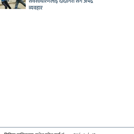
सर्वसाधारणलाई दादागिरी सँगै अभद्र
व्यवहार