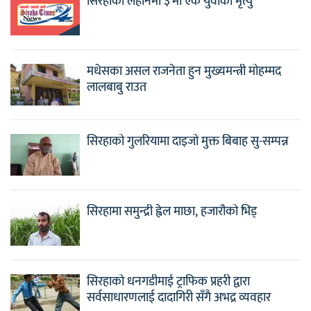
सिरहाको लहानमा ३ मा एक युवाको मृत्यु
मधेसका असल राजनेता हुन मुख्यमन्त्री मोहम्मद
लालबाबु राउत
सिरहाको गुलरियामा दाइजो मुक्त बिबाह सु-सम्पन्न
सिरहामा समुन्द्री ह्वेल माछा, हजारौको भिड्
सिरहाको धनगडीमाई ट्राफिक प्रहरी द्वारा
सर्वसाधारणलाई दादागिरी सँगै अभद्र व्यवहार