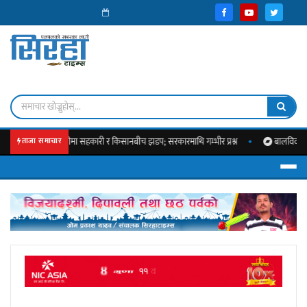
्कारकट्टीमा सहकारी र किसानबीच झडप; सरकारमाथि गम्भीर प्रश्न
बालविवाहको जोखिममा 
ताजा समाचार