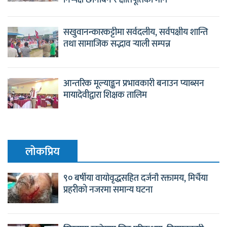
निष्पक्ष छानबिन र क्षतिपूर्तिको माग
सखुवानन्कारकट्टीमा सर्वदलीय, सर्वपक्षीय शान्ति
तथा सामाजिक सद्भाव र्‍याली सम्पन्न
आन्तरिक मूल्याङ्कन प्रभावकारी बनाउन प्याब्सन
मायादेवीद्वारा शिक्षक तालिम
लाेकप्रिय
९० बर्षीया वायोवृद्धसहित दर्जनौ रक्तामय, मिर्चैया
प्रहरीको नजरमा समान्य घटना