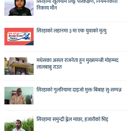
सिरहामा खुलेयाम लिङ्ग परिकक्षण, नियमनकारी
निकाय मौन
सिरहाको लहानमा ३ मा एक युवाको मृत्यु
मधेसका असल राजनेता हुन मुख्यमन्त्री मोहम्मद
लालबाबु राउत
सिरहाको गुलरियामा दाइजो मुक्त बिबाह सु-सम्पन्न
सिरहामा समुन्द्री ह्वेल माछा, हजारौको भिड्