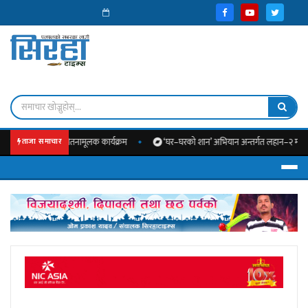
लेजमा सचेतनामूलक कार्यक्रम
‘घर–घरको शान’ अभियान अन्तर्गत लहान–२ मा स्वच्छता प्रवद्
ताजा समाचार